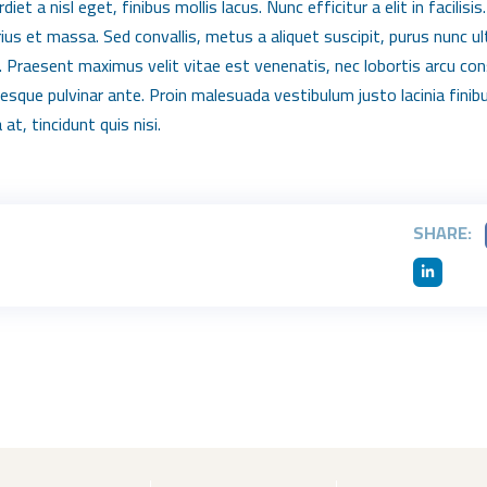
et a nisl eget, finibus mollis lacus. Nunc efficitur a elit in facili
rius et massa. Sed convallis, metus a aliquet suscipit, purus nunc ul
o. Praesent maximus velit vitae est venenatis, nec lobortis arcu co
tesque pulvinar ante. Proin malesuada vestibulum justo lacinia finibu
at, tincidunt quis nisi.
SHARE: