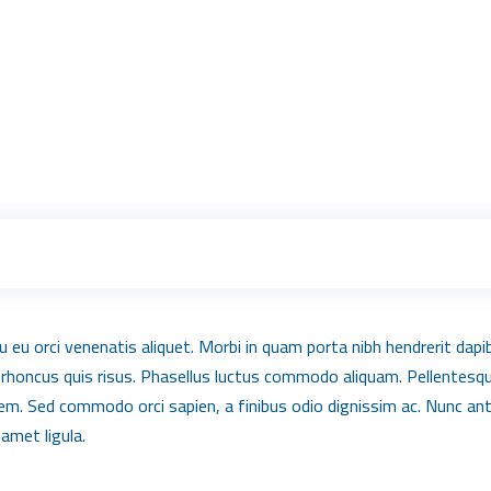
u eu orci venenatis aliquet. Morbi in quam porta nibh hendrerit dapi
 rhoncus quis risus. Phasellus luctus commodo aliquam. Pellentesque
t sem. Sed commodo orci sapien, a finibus odio dignissim ac. Nunc a
 amet ligula.