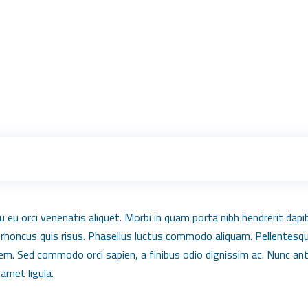
u eu orci venenatis aliquet. Morbi in quam porta nibh hendrerit dapi
 rhoncus quis risus. Phasellus luctus commodo aliquam. Pellentesque
t sem. Sed commodo orci sapien, a finibus odio dignissim ac. Nunc a
 amet ligula.