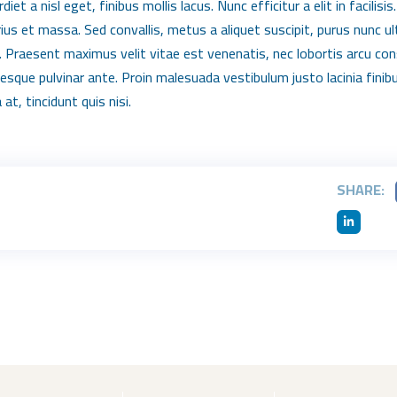
et a nisl eget, finibus mollis lacus. Nunc efficitur a elit in facili
rius et massa. Sed convallis, metus a aliquet suscipit, purus nunc ul
o. Praesent maximus velit vitae est venenatis, nec lobortis arcu co
tesque pulvinar ante. Proin malesuada vestibulum justo lacinia finibu
at, tincidunt quis nisi.
SHARE: